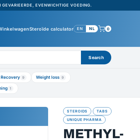
 GEVARIEERDE, EVENWICHTIGE VOEDING.
Winkelwagen
Steroïde calculator
EN
NL
0
Search
Recovery
Weight loss
9
9
ning
1
STEROIDS
TABS
UNIQUE PHARMA
METHYL-