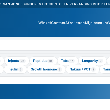
K VAN JONGE KINDEREN HOUDEN. GEEN VERVANGING VOOR EEN
Winkel
Contact
Afrekenen
Mijn account
Injects
Peptides
Tabs
Longevity
22
19
17
9
Insulin
Growth hormone
Nakuur / PCT
Tan
3
3
3