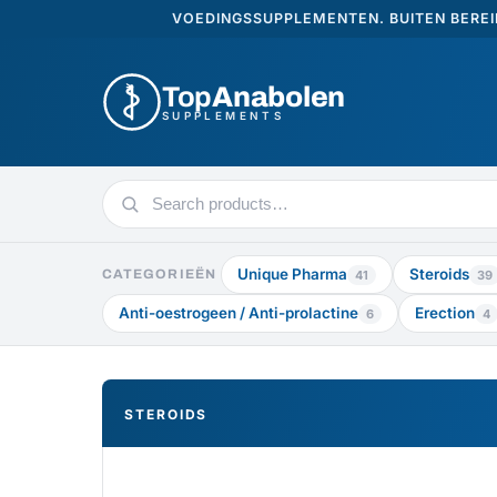
VOEDINGSSUPPLEMENTEN. BUITEN BEREI
Top
Anabolen
SUPPLEMENTS
Search
products
Unique Pharma
Steroids
CATEGORIEËN
41
39
Anti-oestrogeen / Anti-prolactine
Erection
6
4
STEROIDS