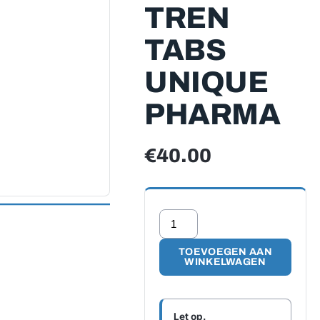
TREN
TABS
UNIQUE
PHARMA
€
40.00
Methyl-
Tren
tabs
TOEVOEGEN AAN
WINKELWAGEN
Unique
Pharma
aantal
Let op.