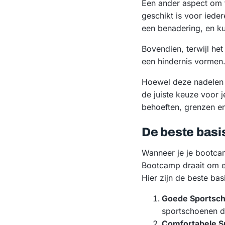
Een ander aspect om 
geschikt is voor ied
een benadering, en ku
Bovendien, terwijl he
een hindernis vormen. 
Hoewel deze nadelen b
de juiste keuze voor 
behoeften, grenzen en 
De beste basi
Wanneer je je bootcam
Bootcamp draait om ee
Hier zijn de beste bas
Goede Sportsc
sportschoenen da
Comfortabele Sp