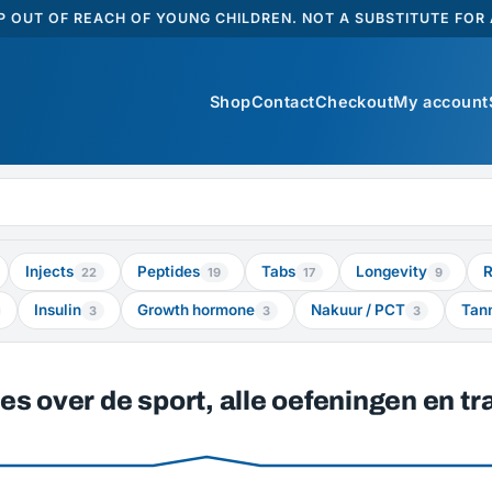
 OUT OF REACH OF YOUNG CHILDREN. NOT A SUBSTITUTE FOR A
Shop
Contact
Checkout
My account
Injects
Peptides
Tabs
Longevity
R
22
19
17
9
Insulin
Growth hormone
Nakuur / PCT
Tan
3
3
3
s over de sport, alle oefeningen en tr