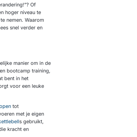
erandering!”? Of
en hoger niveau te
en te nemen. Waarom
Lees snel verder en
elijke manier om in de
een bootcamp training,
t bent in het
orgt voor een leuke
lopen
tot
tvoeren met je eigen
kettlebell
s gebruikt,
die kracht en