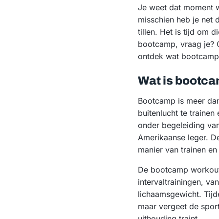
Je weet dat moment wa
misschien heb je net d
tillen. Het is tijd o
bootcamp, vraag je? O
ontdek wat bootcamp 
Wat is bootc
Bootcamp is meer dan 
buitenlucht te traine
onder begeleiding van 
Amerikaanse leger. De
manier van trainen en
De bootcamp workouts 
intervaltrainingen, va
lichaamsgewicht. Tij
maar vergeet de sport
uithouding traint.