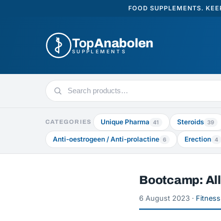
FOOD SUPPLEMENTS. KEEP
Top
Anabolen
SUPPLEMENTS
Search
products
Unique Pharma
Steroids
CATEGORIES
41
39
Anti-oestrogeen / Anti-prolactine
Erection
6
4
Bootcamp: Alle
6 August 2023 ·
Fitness