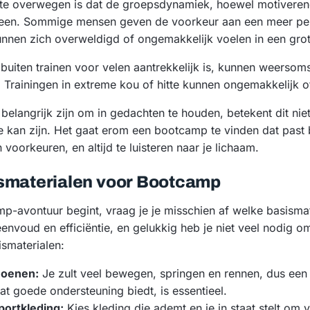
te overwegen is dat de groepsdynamiek, hoewel motiverend
ereen. Sommige mensen geven de voorkeur aan een meer per
nnen zich overweldigd of ongemakkelijk voelen in een gro
t buiten trainen voor velen aantrekkelijk is, kunnen weers
Trainingen in extreme kou of hitte kunnen ongemakkelijk of 
elangrijk zijn om in gedachten te houden, betekent dit nie
je kan zijn. Het gaat erom een bootcamp te vinden dat past 
voorkeuren, en altijd te luisteren naar je lichaam.
smaterialen voor Bootcamp
p-avontuur begint, vraag je je misschien af welke basismat
nvoud en efficiëntie, en gelukkig heb je niet veel nodig o
ismaterialen:
hoenen:
Je zult veel bewegen, springen en rennen, dus een 
t goede ondersteuning biedt, is essentieel.
ortkleding:
Kies kleding die ademt en je in staat stelt om 