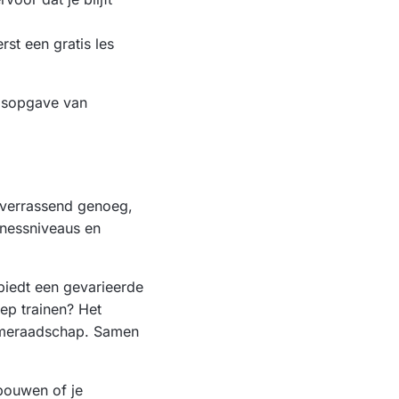
st een gratis les
dsopgave van
, verrassend genoeg,
tnessniveaus en
biedt een gevarieerde
oep trainen? Het
kameraadschap. Samen
pbouwen of je