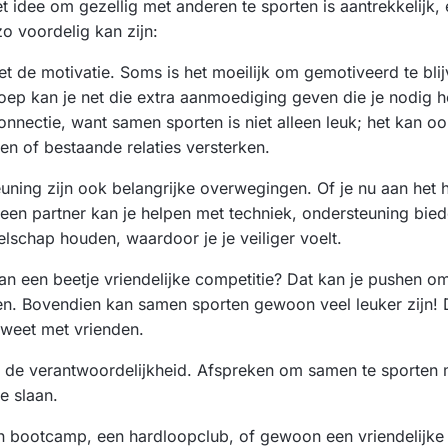
et idee om gezellig met anderen te sporten is aantrekkelijk, 
 voordelig kan zijn:
et de motivatie. Soms is het moeilijk om gemotiveerd te bli
oep kan je net die extra aanmoediging geven die je nodig 
connectie, want samen sporten is niet alleen leuk; het kan o
n of bestaande relaties versterken.
euning zijn ook belangrijke overwegingen. Of je nu aan het 
, een partner kan je helpen met techniek, ondersteuning bie
elschap houden, waardoor je je veiliger voelt.
van een beetje vriendelijke competitie? Dat kan je pushen o
en. Bovendien kan samen sporten gewoon veel leuker zijn! De
 zweet met vrienden.
 er de verantwoordelijkheid. Afspreken om samen te sporten 
e slaan.
en bootcamp, een hardloopclub, of gewoon een vriendelijke