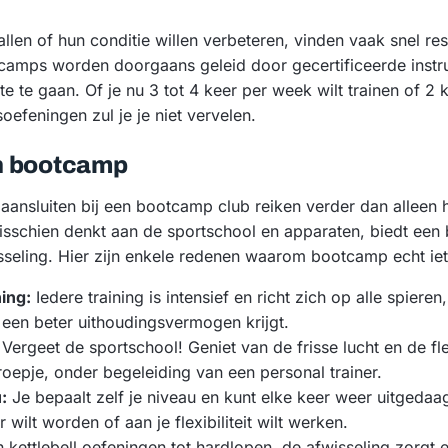
allen of hun conditie willen verbeteren, vinden vaak snel re
camps worden doorgaans geleid door gecertificeerde instru
te te gaan. Of je nu 3 tot 4 keer per week wilt trainen of 2
oefeningen zul je je niet vervelen.
n bootcamp
aansluiten bij een bootcamp club reiken verder dan alleen
 misschien denkt aan de sportschool en apparaten, biedt e
sseling. Hier zijn enkele redenen waarom bootcamp echt iets
ing:
Iedere training is intensief en richt zich op alle spiere
een beter uithoudingsvermogen krijgt.
Vergeet de sportschool! Geniet van de frisse lucht en de flex
roepje, onder begeleiding van een personal trainer.
:
Je bepaalt zelf je niveau en kunt elke keer weer uitgedaa
r wilt worden of aan je flexibiliteit wilt werken.
 kettlebell oefeningen tot hardlopen, de afwisseling zorgt er