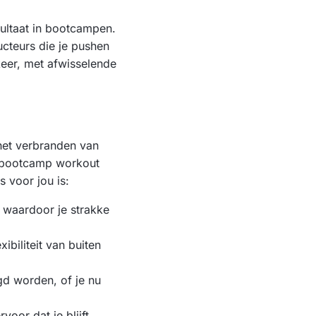
sultaat in bootcampen.
cteurs die je pushen
 keer, met afwisselende
 het verbranden van
en bootcamp workout
 voor jou is:
n, waardoor je strakke
ibiliteit van buiten
gd worden, of je nu
voor dat je blijft