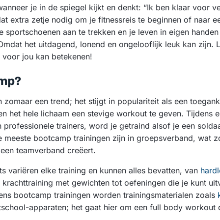
nneer je in de spiegel kijkt en denkt: “Ik ben klaar voor v
at extra zetje nodig om je fitnessreis te beginnen of naar e
m die sportschoenen aan te trekken en je leven in eigen hand
mdat het uitdagend, lonend en ongelooflijk leuk kan zijn. 
voor jou kan betekenen!
amp?
zomaar een trend; het stijgt in populariteit als een toegank
n en het hele lichaam een stevige workout te geven. Tijdens 
professionele trainers, word je getraind alsof je een soldaa
 meeste bootcamp trainingen zijn in groepsverband, wat z
 een teamverband creëert.
variëren elke training en kunnen alles bevatten, van
hard
n krachttraining met gewichten tot oefeningen die je kunt ui
dens bootcamp trainingen worden trainingsmaterialen zoals
school-apparaten; het gaat hier om een full body workout 