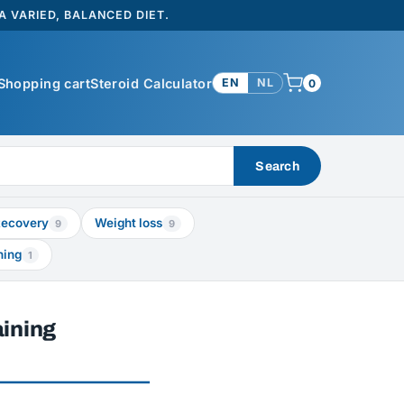
 VARIED, BALANCED DIET.
Shopping cart
Steroid Calculator
EN
NL
0
Search
ecovery
Weight loss
9
9
ning
1
aining