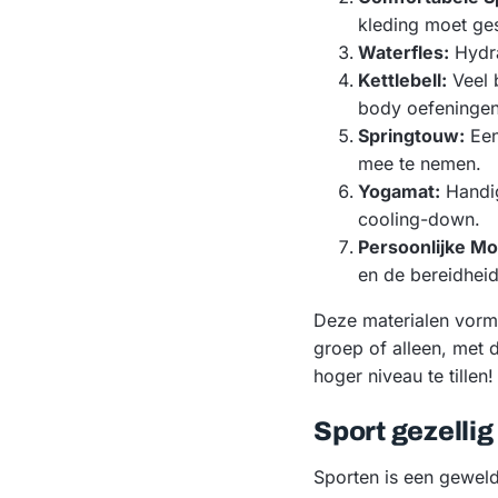
kleding moet ges
Waterfles:
Hydra
Kettlebell:
Veel 
body oefeningen 
Springtouw:
Een
mee te nemen.
Yogamat:
Handig
cooling-down.
Persoonlijke Mot
en de bereidheid
Deze materialen vorme
groep of alleen, met d
hoger niveau te tillen!
Sport gezelli
Sporten is een gewel