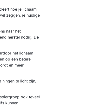
treert hoe je lichaam
 wil zeggen, je huidige
ons naar het
gend herstel nodig. De
ardoor het lichaam
den op een betere
 wordt en meer
iningen te licht zijn,
 spiergroep ook teveel
elfs kunnen