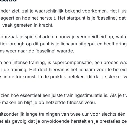
onder ziet, zal je waarschijnlijk bekend voorkomen. Het illus
geert en hoe het herstelt. Het startpunt is je ‘baseline’, dat
n, vaak gemeten in kracht.
eroorzaak je spierschade en bouw je vermoeidheid op, wat 
iek brengt: op dit punt is je lichaam uitgeput en heeft drin
ens weer naar de ‘baseline’-waarde.
a een intense training, is supercompensatie, een proces wa
r de training. Het doel hiervan is het lichaam voor te berei
 in de toekomst. In de praktijk betekent dit dat je sterker
ien hoe essentieel een juiste trainingsstimulatie is. Als je tra
e maken en blijf je op hetzelfde fitnessniveau.
tzonderlijk lange trainingen van twee uur voor slechts één
t als gevolg dat je onvoldoende herstelt en je prestaties z