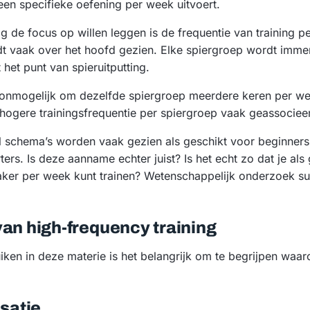
een specifieke oefening per week uitvoert.
de focus op willen leggen is de frequentie van training p
dt vaak over het hoofd gezien. Elke spiergroep wordt imme
 het punt van spieruitputting.
jk onmogelijk om dezelfde spiergroep meerdere keren per wee
hogere trainingsfrequentie per spiergroep vaak geassociee
l schema’s worden vaak gezien als geschikt voor beginners,
ers. Is deze aanname echter juist? Is het echt zo dat je als
aker per week kunt trainen? Wetenschappelijk onderzoek su
van high-frequency training
ken in deze materie is het belangrijk om te begrijpen waa
satie