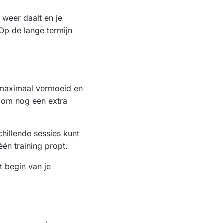
 weer daalt en je
 Op de lange termijn
je maximaal vermoeid en
in om nog een extra
hillende sessies kunt
één training propt.
t begin van je