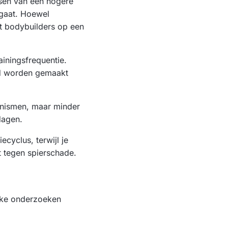
ssen van een hogere
rgaat. Hoewel
t bodybuilders op een
ainingsfrequentie.
id worden gemaakt
hanismen, maar minder
dagen.
cyclus, terwijl je
kt tegen spierschade.
ijke onderzoeken