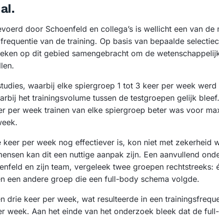
al.
voerd door Schoenfeld en collega’s is wellicht een van de 
equentie van de training. Op basis van bepaalde selectiecri
oeken op dit gebied samengebracht om de wetenschappelijk
len.
studies, waarbij elke spiergroep 1 tot 3 keer per week werd
rbij het trainingsvolume tussen de testgroepen gelijk bleef.
er per week trainen van elke spiergroep beter was voor ma
week.
ie keer per week nog effectiever is, kon niet met zekerheid 
nsen kan dit een nuttige aanpak zijn. Een aanvullend ond
nfeld en zijn team, vergeleek twee groepen rechtstreeks: 
en een andere groep die een full-body schema volgde.
n drie keer per week, wat resulteerde in een trainingsfrequ
er week. Aan het einde van het onderzoek bleek dat de ful