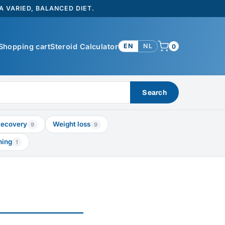
 VARIED, BALANCED DIET.
Shopping cart
Steroid Calculator
EN
NL
0
Search
ecovery
Weight loss
9
9
ning
1