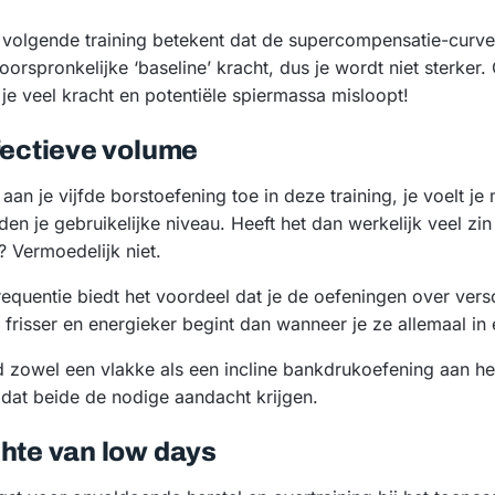
 volgende training betekent dat de supercompensatie-curve
oorspronkelijke ‘baseline’ kracht, dus je wordt niet sterker.
 je veel kracht en potentiële spiermassa misloopt!
ffectieve volume
al aan je vijfde borstoefening toe in deze training, je voelt 
eden je gebruikelijke niveau. Heeft het dan werkelijk veel z
? Vermoedelijk niet.
requentie biedt het voordeel dat je de oefeningen over versc
frisser en energieker begint dan wanneer je ze allemaal in 
d zowel een vlakke als een incline bankdrukoefening aan he
odat beide de nodige aandacht krijgen.
chte van low days