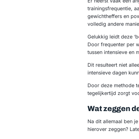
Er heerst vaak een an
trainingsfrequentie, 
gewichtheffers en pow
volledig andere manie
Gelukkig leidt deze ‘
Door frequenter per 
tussen intensieve en 
Dit resulteert niet a
intensieve dagen kunn
Door deze methode te 
tegelijkertijd zorgt v
Wat zeggen d
Na dit allemaal ben j
hierover zeggen? Laten