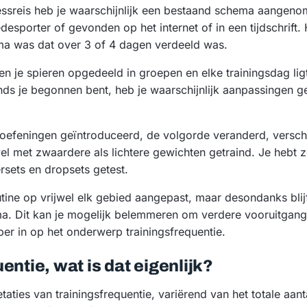
itnessreis heb je waarschijnlijk een bestaand schema aangen
sporter of gevonden op het internet of in een tijdschrift. H
ema was dat over 3 of 4 dagen verdeeld was.
n je spieren opgedeeld in groepen en elke trainingsdag ligt
ds je begonnen bent, heb je waarschijnlijk aanpassingen g
 oefeningen geïntroduceerd, de volgorde veranderd, versch
l met zwaardere als lichtere gewichten getraind. Je hebt 
rsets en dropsets getest.
outine op vrijwel elk gebied aangepast, maar desondanks bli
hema. Dit kan je mogelijk belemmeren om verdere vooruitga
r in op het onderwerp trainingsfrequentie.
entie, wat is dat eigenlijk?
etaties van trainingsfrequentie, variërend van het totale aant