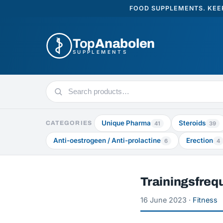
FOOD SUPPLEMENTS. KEEP
Top
Anabolen
SUPPLEMENTS
Search
products
Unique Pharma
Steroids
CATEGORIES
41
39
Anti-oestrogeen / Anti-prolactine
Erection
6
4
Trainingsfreq
16 June 2023 ·
Fitness