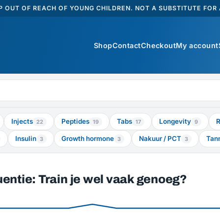
 OUT OF REACH OF YOUNG CHILDREN. NOT A SUBSTITUTE FOR A
Shop
Contact
Checkout
My account
Injects
Peptides
Tabs
Longevity
R
22
19
17
9
Insulin
Growth hormone
Nakuur / PCT
Tan
3
3
3
uentie: Train je wel vaak genoeg?