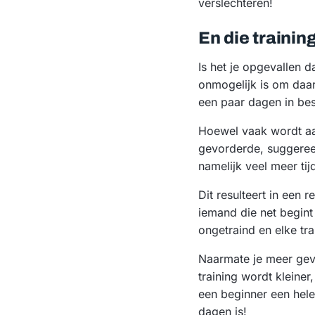
verslechteren!
En die trainin
Is het je opgevallen 
onmogelijk is om daa
een paar dagen in be
Hoewel vaak wordt aa
gevorderde, suggereer
namelijk veel meer tij
Dit resulteert in een r
iemand die net begint
ongetraind en elke tr
Naarmate je meer gevo
training wordt kleiner
een beginner een hele 
dagen is!