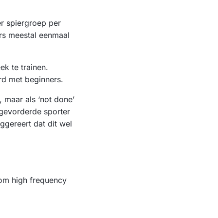
er spiergroep per
rs meestal eenmaal
k te trainen.
rd met beginners.
 maar als ‘not done’
 gevorderde sporter
ggereert dat dit wel
rom high frequency