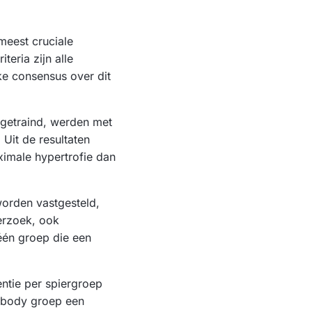
meest cruciale
teria zijn alle
e consensus over dit
 getraind, werden met
 Uit de resultaten
ximale hypertrofie dan
worden vastgesteld,
erzoek, ook
één groep die een
entie per spiergroep
l-body groep een