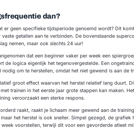
gsfrequentie dan?
dat er geen specifieke tijdsperiode genoemd wordt? Dit kom
r vaste getallen aan te verbinden. De bovenstaande superc
slag nemen, maar ook slechts 24 uur!
ngenomen dat een beginner vaker per week een spiergroep
t de logica eigenlijk het tegenovergestelde. Een ongetrain
d nodig om te herstellen, omdat het niet gewend is aan de tr
elatief groot effect waarvan het herstel relatief lang duurt. 
 met trainen in het eerste jaar grote stappen kan maken. Het
aining veroorzaakt een sterke respons.
rderd raakt, raakt je lichaam meer gewend aan de training.
, maar het herstel is ook sneller. Simpel gezegd, de grafiek
week voorstellen, terwijl dit voor een gevorderde atleet mi