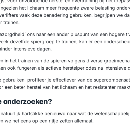
gst voor onvoldoende herstel en overtraining bij het toepa
aangezien het lichaam meer frequente zware belasting onde
erlifters vaak deze benadering gebruiken, begrijpen we da
r trainen.
bezorgdheid’ ons naar een ander pluspunt van een hogere tr
week dezelfde spiergroep te trainen, kan er een ondersche
minder intensieve dagen.
lleen in het trainen van de spieren volgens diverse groeimec
en ook fungeren als actieve herstelperiodes na intensieve 
gebruiken, profiteer je effectiever van de supercompensatie
oor een beter herstel van het lichaam en het resistenter maa
e onderzoeken?
e natuurlijk hartstikke benieuwd naar wat de wetenschappel
 we het eens op een rijtje zetten allemaal.