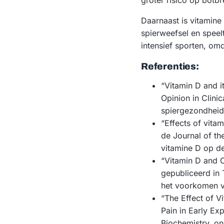
groter risico op botb
Daarnaast is vitamine
spierweefsel en speelt
intensief sporten, omd
Referenties:
“Vitamin D and it
Opinion in Clini
spiergezondhei
“Effects of vita
de Journal of t
vitamine D op de
“Vitamin D and C
gepubliceerd in 
het voorkomen v
“The Effect of V
Pain in Early Exp
Biochemistry, on