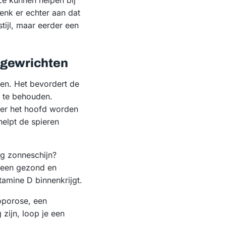
 Ze kunnen helpen bij
enk er echter aan dat
ijl, maar eerder een
n gewrichten
ten. Het bevordert de
n te behouden.
ver het hoofd worden
elpt de spieren
nig zonneschijn?
e een gezond en
itamine D binnenkrijgt.
eoporose, een
zijn, loop je een