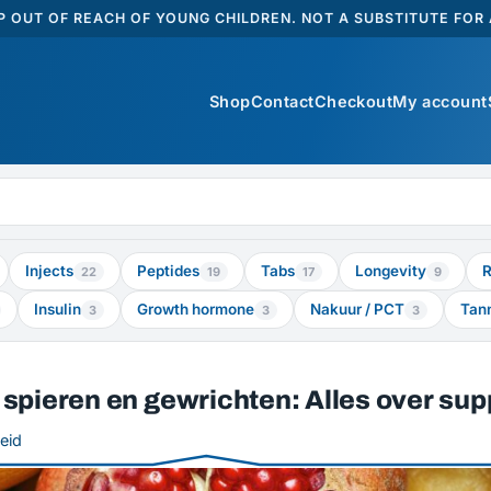
 OUT OF REACH OF YOUNG CHILDREN. NOT A SUBSTITUTE FOR A
Shop
Contact
Checkout
My account
Injects
Peptides
Tabs
Longevity
R
22
19
17
9
Insulin
Growth hormone
Nakuur / PCT
Tan
3
3
3
 spieren en gewrichten: Alles over su
eid