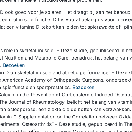
reuken en andere musculoskeletale problemen.
 D ook goed voor je spieren. Het draagt bij aan het behoud
 een rol in spierfunctie. Dit is vooral belangrijk voor mense
at een vitamine D-tekort kan leiden tot spierzwakte of -pijn
s role in skeletal muscle” – Deze studie, gepubliceerd in het 
cal Nutrition and Metabolic Care, benadrukt het belang van 
d.
Bezoeken
min D on skeletal muscle and athletic performance” – Deze s
he American Academy of Orthopaedic Surgeons, onderzoekt 
 spierfunctie en sportprestaties.
Bezoeken
alcium in the Prevention of Corticosteroid Induced Osteopo
The Journal of Rheumatology, belicht het belang van vitami
an osteoporose, een ziekte die de botten kan verzwakken
itamin C Supplementation on the Correlation between Oxidat
erimental Osteoarthritis” – Deze studie, gepubliceerd in The
derzoekt het effect van vitamine C-suppletie op pijn bij vr