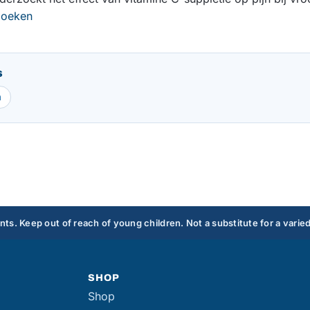
zoeken
s
n
s. Keep out of reach of young children. Not a substitute for a varied
SHOP
Shop