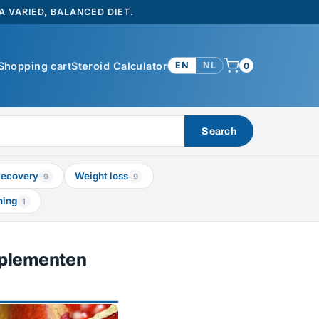
 VARIED, BALANCED DIET.
Shopping cart
Steroid Calculator
EN
NL
0
Search
ecovery
Weight loss
9
9
ning
1
pplementen