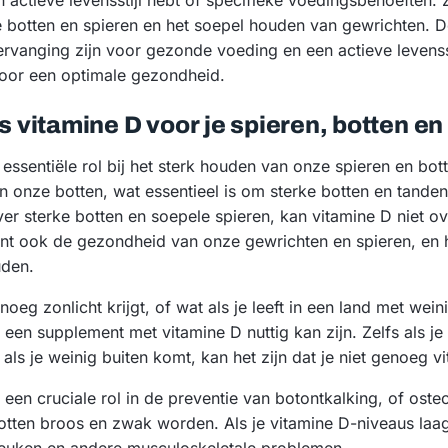
en actieve levensstijl hebt of specifieke voedingsbehoeften.
 botten en spieren en het soepel houden van gewrichten. D
vanging zijn voor gezonde voeding en een actieve levensst
voor een optimale gezondheid.
is vitamine D voor je spieren, botten e
 essentiële rol bij het sterk houden van onze spieren en bot
 onze botten, wat essentieel is om sterke botten en tande
r sterke botten en soepele spieren, kan vitamine D niet o
nt ook de gezondheid van onze gewrichten en spieren, en h
uden.
enoeg zonlicht krijgt, of wat als je leeft in een land met wei
 een supplement met vitamine D nuttig kan zijn. Zelfs als j
 als je weinig buiten komt, kan het zijn dat je niet genoeg v
 een cruciale rol in de preventie van botontkalking, of ost
tten broos en zwak worden. Als je vitamine D-niveaus laag 