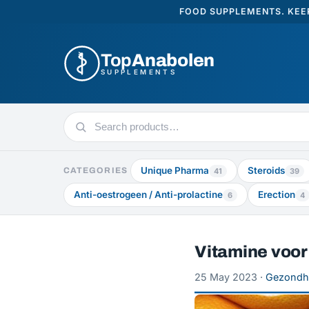
FOOD SUPPLEMENTS. KEEP
Top
Anabolen
SUPPLEMENTS
Search
products
Unique Pharma
Steroids
CATEGORIES
41
39
Anti-oestrogeen / Anti-prolactine
Erection
6
4
Vitamine voor
25 May 2023 ·
Gezondh