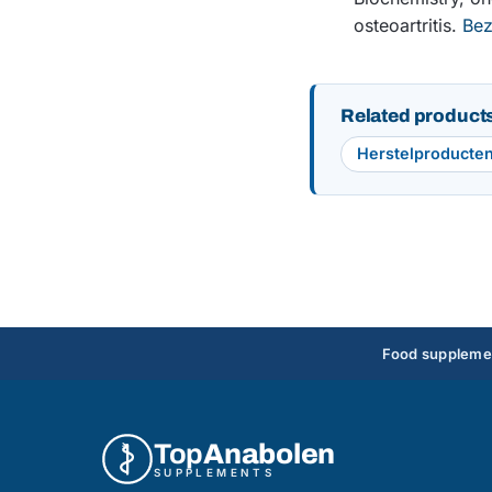
osteoartritis.
Be
Related product
Herstelproducte
Food supplement
Top
Anabolen
SUPPLEMENTS