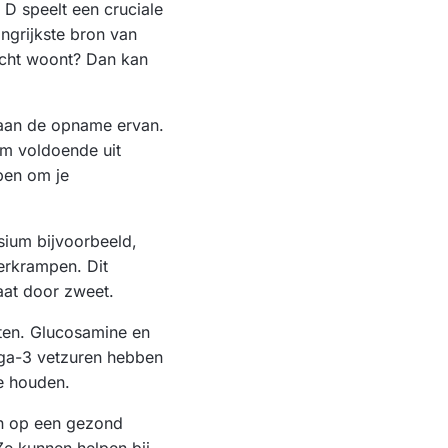
 D speelt een cruciale
ngrijkste bron van
licht woont? Dan kan
j aan de opname ervan.
om voldoende uit
pen om je
sium bijvoorbeeld,
ierkrampen. Dit
gaat door zweet.
ten. Glucosamine en
ega-3 vetzuren hebben
e houden.
jn op een gezond