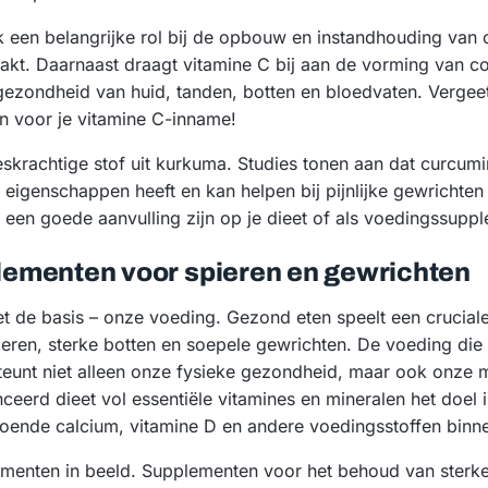
 een belangrijke rol bij de opbouw en instandhouding van
kt. Daarnaast draagt vitamine C bij aan de vorming van co
 gezondheid van huid, tanden, botten en bloedvaten. Vergeet 
en voor je vitamine C-inname!
krachtige stof uit kurkuma. Studies tonen aan dat curcum
eigenschappen heeft en kan helpen bij pijnlijke gewrichte
n een goede aanvulling zijn op je dieet of als voedingssupp
ementen voor spieren en gewrichten
 de basis – onze voeding. Gezond eten speelt een cruciale
ren, sterke botten en soepele gewrichten. De voeding die 
teunt niet alleen onze fysieke gezondheid, maar ook onze m
eerd dieet vol essentiële vitamines en mineralen het doel i
doende calcium, vitamine D en andere voedingsstoffen binnen
menten in beeld. Supplementen voor het behoud van sterke