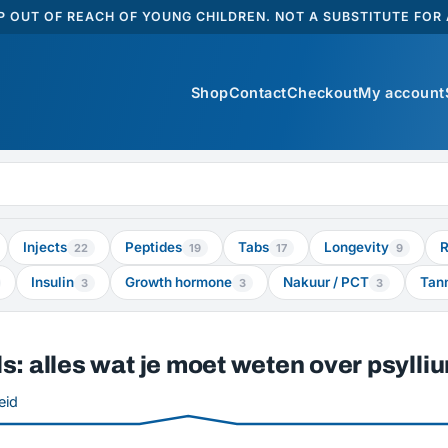
 OUT OF REACH OF YOUNG CHILDREN. NOT A SUBSTITUTE FOR A
Shop
Contact
Checkout
My account
Injects
Peptides
Tabs
Longevity
R
22
19
17
9
Insulin
Growth hormone
Nakuur / PCT
Tan
3
3
3
s: alles wat je moet weten over psylli
eid