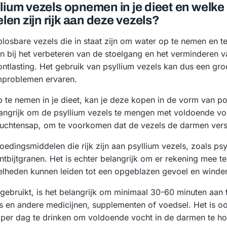
llium vezels opnemen in je dieet en welke
en zijn rijk aan deze vezels?
plosbare vezels die in staat zijn om water op te nemen en t
n bij het verbeteren van de stoelgang en het verminderen 
ontlasting. Het gebruik van psyllium vezels kan dus een gr
mproblemen ervaren.
 te nemen in je dieet, kan je deze kopen in de vorm van po
langrijk om de psyllium vezels te mengen met voldoende voc
vruchtensap, om te voorkomen dat de vezels de darmen ver
voedingsmiddelen die rijk zijn aan psyllium vezels, zoals ps
tbijtgranen. Het is echter belangrijk om er rekening mee t
elheden kunnen leiden tot een opgeblazen gevoel en winder
s gebruikt, is het belangrijk om minimaal 30-60 minuten aan
s en andere medicijnen, supplementen of voedsel. Het is o
r per dag te drinken om voldoende vocht in de darmen te h