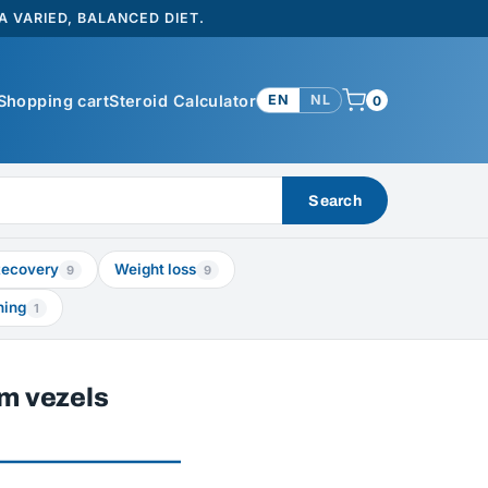
 VARIED, BALANCED DIET.
Shopping cart
Steroid Calculator
EN
NL
0
Search
ecovery
Weight loss
9
9
ning
1
um vezels