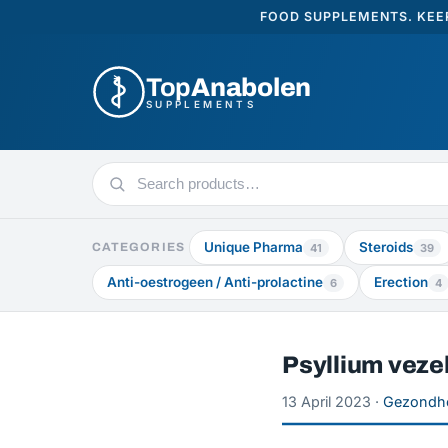
FOOD SUPPLEMENTS. KEEP
Top
Anabolen
SUPPLEMENTS
Search
products
Unique Pharma
Steroids
CATEGORIES
41
39
Anti-oestrogeen / Anti-prolactine
Erection
6
4
Psyllium vezel
13 April 2023 ·
Gezondh