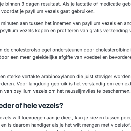
e binnen 3 dagen resultaat. Als je lactatie of medicatie ge
 voordat je psyllium vezels gaat gebruiken.
inuten aan tussen het innemen van psyllium vezels en and
syllium vezels kopen en profiteren van gratis verzending
n de cholesterolspiegel ondersteunen door cholesterolbind
oor een meer geleidelijke afgifte van voedsel en bevordere
ten sterke vertakte arabinoxylanen die juist steviger worde
rderen. Voor langdurig gebruik is het verstandig om een ext
en van psyllium vezels om het neusslijmvlies te beschermen.
eder of hele vezels?
ezels wilt toevoegen aan je dieet, kun je kiezen tussen poed
p en is daarom handiger als je het wilt mengen met vloeisto