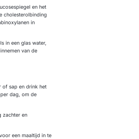
ucosespiegel en het
e cholesterolbinding
abinoxylanen in
s in een glas water,
t innemen van de
 of sap en drink het
r per dag, om de
g zachter en
oor een maaltijd in te