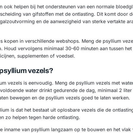
n ook helpen bij het ondersteunen van een normale bloedgl
scheiding van gifstoffen met de ontlasting. Dit komt door d
 galzoutvorming en de aanwezigheid van sterke vertakte ar
ls kopen in verschillende webshops. Meng de psyllium vezel
op. Houd vervolgens minimaal 30-60 minuten aan tussen he
icijnen, supplementen of voedsel.
 psyllium vezels?
ium vezels is eenvoudig. Meng de psyllium vezels met water
e voldoende water drinkt gedurende de dag, minimaal 2 lite
aten bewegen en de psyllium vezels goed te laten werken.
ium is dat het bestaat uit oplosbare vezels die de ontlastin
n zo helpen tegen harde ontlasting.
de inname van psyllium langzaam op te bouwen en het vlak v