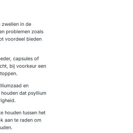
e zwellen in de
van problemen zoals
oot voordeel bieden
eder, capsules of
ht, bij voorkeur een
stoppen.
ylliumzaad en
e houden dat psyllium
igheid.
 te houden tussen het
ok aan te raden om
ouden.