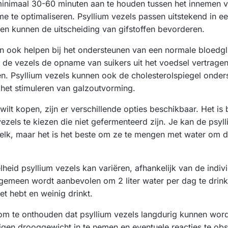
minimaal 30-60 minuten aan te houden tussen het innemen 
e te optimaliseren. Psyllium vezels passen uitstekend in e
n kunnen de uitscheiding van gifstoffen bevorderen.
n ook helpen bij het ondersteunen van een normale bloedgl
 de vezels de opname van suikers uit het voedsel vertragen
n. Psyllium vezels kunnen ook de cholesterolspiegel onde
 het stimuleren van galzoutvorming.
 wilt kopen, zijn er verschillende opties beschikbaar. Het is
vezels te kiezen die niet gefermenteerd zijn. Je kan de psy
lk, maar het is het beste om ze te mengen met water om de
eid psyllium vezels kan variëren, afhankelijk van de indiv
algemeen wordt aanbevolen om 2 liter water per dag te drinke
eet hebt en weinig drinkt.
 om te onthouden dat psyllium vezels langdurig kunnen wor
eigen drooggewicht in te nemen en eventuele reacties te ob