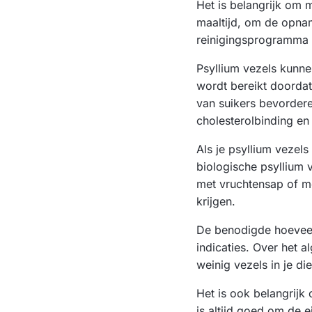
Het is belangrijk om 
maaltijd, om de opnam
reinigingsprogramma e
Psyllium vezels kunne
wordt bereikt doordat
van suikers bevordere
cholesterolbinding en
Als je psyllium vezels
biologische psyllium 
met vruchtensap of me
krijgen.
De benodigde hoeveelh
indicaties. Over het 
weinig vezels in je di
Het is ook belangrijk
is altijd goed om de 