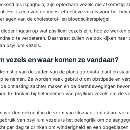
bekend als ispaghula, zijn oplosbare vezels die afkomstig z
nt. Het is een van de meest effectieve vezels voor het bev
verlagen van de cholesterol- en bloedsuikerspiegel.
we dieper ingaan op wat psyllium vezels zijn, hoe ze werken 
dheid te verbeteren. Daarnaast zullen we ook kijken naar 
an psyllium vezels.
ium vezels en waar komen ze vandaan?
afkomstig van de zaden van de plantago ovata plant en sta
 te nemen. Ze worden vaak gebruikt om obstipatie en ver
de ontlasting zachter maken en de darmbewegingen bevord
de te drinken bij het innemen van psyllium vezels om de ve
en worden gekocht in de vorm van vlozaad, oplosbare vezel
t gebruik van psyllium vezels is het belangrijk om de aange
ocht per dag te drinken om winderigheid en een opgeblazen