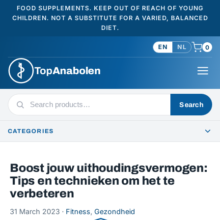
FOOD SUPPLEMENTS. KEEP OUT OF REACH OF YOUNG
CHILDREN. NOT A SUBSTITUTE FOR A VARIED, BALANCED
DIET.
EN
NL
0
Top
Anabolen
Search
Search
products
CATEGORIES
Boost jouw uithoudingsvermogen:
Tips en technieken om het te
verbeteren
31 March 2023 ·
Fitness
,
Gezondheid