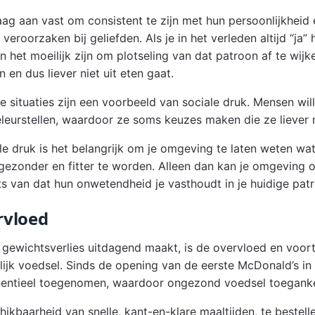
g aan vast om consistent te zijn met hun persoonlijkheid e
veroorzaken bij geliefden. Als je in het verleden altijd “ja
an het moeilijk zijn om plotseling van dat patroon af te wij
n en dus liever niet uit eten gaat.
situaties zijn een voorbeeld van sociale druk. Mensen wil
teleurstellen, waardoor ze soms keuzes maken die ze liever
le druk is het belangrijk om je omgeving te laten weten wat 
 gezonder en fitter te worden. Alleen dan kan je omgeving o
ts van dat hun onwetendheid je vasthoudt in je huidige pat
rvloed
 gewichtsverlies uitdagend maakt, is de overvloed en voor
ijk voedsel. Sinds de opening van de eerste McDonald’s in 1
entieel toegenomen, waardoor ongezond voedsel toegankeli
ikbaarheid van snelle, kant-en-klare maaltijden, te bestell