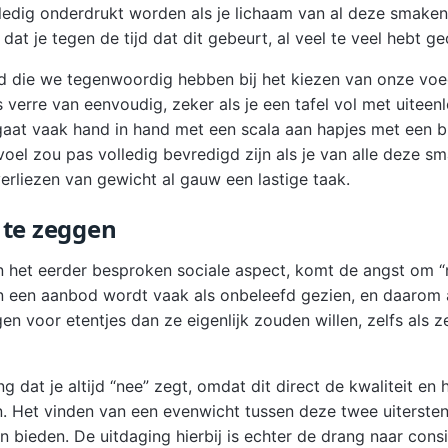
ledig onderdrukt worden als je lichaam van al deze smake
dat je tegen de tijd dat dit gebeurt, al veel te veel hebt 
id die we tegenwoordig hebben bij het kiezen van onze voe
 verre van eenvoudig, zeker als je een tafel vol met uitee
 gaat vaak hand in hand met een scala aan hapjes met een 
el zou pas volledig bevredigd zijn als je van alle deze s
erliezen van gewicht al gauw een lastige taak.
 te zeggen
n het eerder besproken sociale aspect, komt de angst om “
an een aanbod wordt vaak als onbeleefd gezien, en daaro
en voor etentjes dan ze eigenlijk zouden willen, zelfs als z
ng dat je altijd “nee” zegt, omdat dit direct de kwaliteit en 
. Het vinden van een evenwicht tussen deze twee uiterste
 bieden. De uitdaging hierbij is echter de drang naar consi