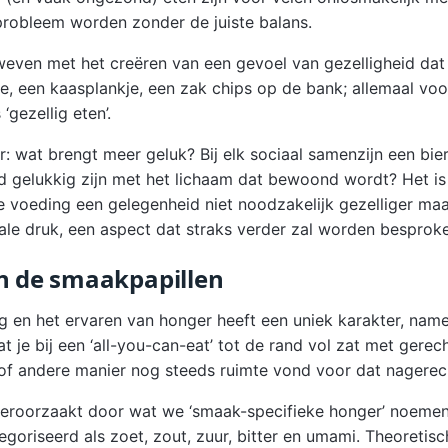
probleem worden zonder de juiste balans.
weven met het creëren van een gevoel van gezelligheid dat 
rtje, een kaasplankje, een zak chips op de bank; allemaal v
‘gezellig eten’.
: wat brengt meer geluk? Bij elk sociaal samenzijn een bier
ijd gelukkig zijn met het lichaam dat bewoond wordt? Het is
 voeding een gelegenheid niet noodzakelijk gezelliger maa
le druk, een aspect dat straks verder zal worden besprok
an de smaakpapillen
 en het ervaren van honger heeft een uniek karakter, namel
t je bij een ‘all-you-can-eat’ tot de rand vol zat met gere
of andere manier nog steeds ruimte vond voor dat nagerec
eroorzaakt door wat we ‘smaak-specifieke honger’ noemen
oriseerd als zoet, zout, zuur, bitter en umami. Theoretisc