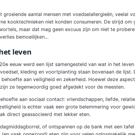
t groeiende aantal mensen met voedselallergieën, veelal 
ne kooktechnieken niet konden consumeren. De strijd om g
 wortels, maar dat mag geen excuus zijn om niet te proberen
verlies bemoeilijken…
het leven
20e eeuw werd een lijst samengesteld van wat in het leven 
voedsel, kleding en voortplanting staan bovenaan de lijst
behoefte aan veiligheid en zekerheid. Hoewel deze aspect
zijn ze tegenwoordig goed afgedekt voor de meesten.
hoefte aan sociaal contact: vriendschappen, liefde, relati
zelligheid is echter vaak een grote belemmering voor gewic
ak direct geassocieerd met lekker eten.
ijdagmiddagborrel, of ontspannen op de bank met een tafel 
r (en vaak ongezond) eten zijn voor velen onlosmakelijk me