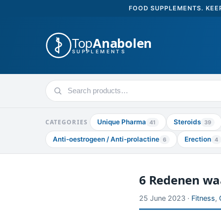
FOOD SUPPLEMENTS. KEEP
Top
Anabolen
SUPPLEMENTS
Search
products
CATEGORIES
Unique Pharma
Steroids
41
39
Anti-oestrogeen / Anti-prolactine
Erection
6
4
6 Redenen waa
25 June 2023 ·
Fitness
,