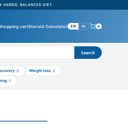
 VARIED, BALANCED DIET.
Shopping cart
Steroid Calculator
EN
NL
0
Search
ecovery
Weight loss
9
9
ning
1