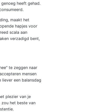
n genoeg heeft gehad.
geconsumeerd.
ding, maakt het
nlopende hapjes voor
breed scala aan
maken verzadigd bent,
nee” te zeggen naar
m accepteren mensen
e liever een balansdag
het plezier van je
n zou het beste van
stentie.