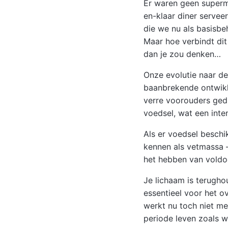
Er waren geen superm
en-klaar diner servee
die we nu als basisbe
Maar hoe verbindt dit
dan je zou denken…
Onze evolutie naar d
baanbrekende ontwikk
verre voorouders ged
voedsel, wat een inte
Als er voedsel besch
kennen als vetmassa 
het hebben van voldo
Je lichaam is terugh
essentieel voor het o
werkt nu toch niet mee
periode leven zoals w