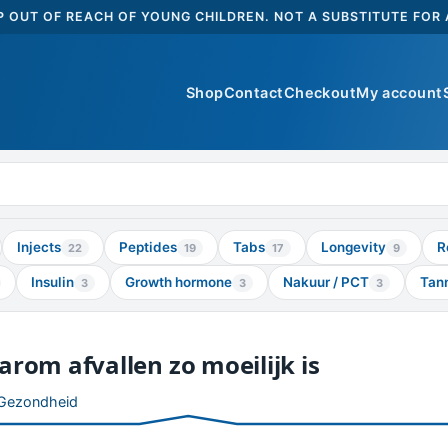
 OUT OF REACH OF YOUNG CHILDREN. NOT A SUBSTITUTE FOR A
Shop
Contact
Checkout
My account
Injects
Peptides
Tabs
Longevity
R
22
19
17
9
Insulin
Growth hormone
Nakuur / PCT
Tan
3
3
3
rom afvallen zo moeilijk is
Gezondheid