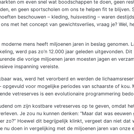
arkten om even snel wat boodschappen te doen, geen rest
rden, en geen sportscholen om ons te helpen fit te blijven. 
hoeften beschouwen – kleding, huisvesting – waren destijd
 ons met het concept van gewichtsverlies, vraag je? Wel, he
e moderne mens heeft miljoenen jaren in beslag genomen. 
eling, werd pas zo’n 12.000 jaar geleden uitgevonden. Dit
urende die vorige miljoenen jaren moesten jagen en verza
nsieve inspanning vereiste.
ikbaar was, werd het verorberd en werden de lichaamsreser
– opgevuld voor mogelijke periodes van schaarste of kou.
ende vetreserves is een evolutionaire programmering bedo
oudend om zijn kostbare vetreserves op te geven, omdat he
verleven. Je zou nu kunnen denken: “Maar dat was eeuwen 
r zo?” Hoewel dit begrijpelijk klinkt, vergeet dan niet dat
e nu doen in vergelijking met de miljoenen jaren van onze e