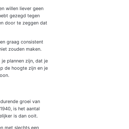
n willen liever geen
” hebt gezegd tegen
ken door te zeggen dat
len graag consistent
 niet zouden maken.
je plannen zijn, dat je
p de hoogte zijn en je
roon.
tdurende groei van
940, is het aantal
jker is dan ooit.
en met slechts een